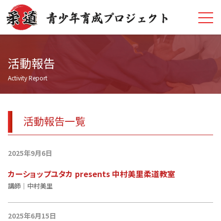
>
青少年育成ア
活動報告
Activity Report
活動報告一覧
2025年9月6日
カーショップユタカ presents 中村美里柔道教室
講師｜中村美里
2025年6月15日