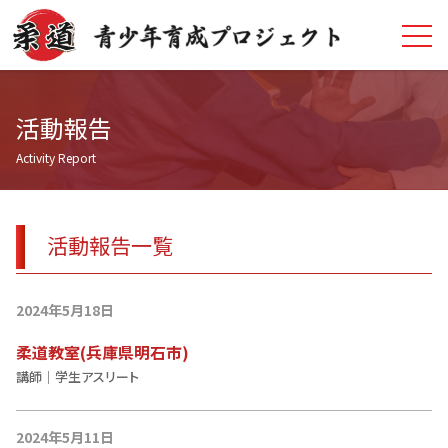
>
青少年育成ア
活動報告
Activity Report
活動報告一覧
2024年5月18日
柔道教室(兵庫県明石市)
講師｜学生アスリート
2024年5月11日